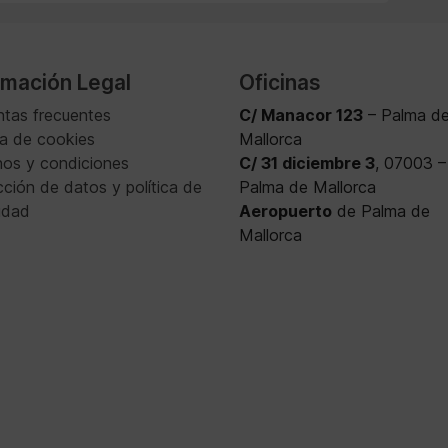
rmación Legal
Oficinas
ntas frecuentes
C/ Manacor 123
– Palma d
ca de cookies
Mallorca
nos y condiciones
C/ 31 diciembre 3
, 07003 –
ción de datos y política de
Palma de Mallorca
idad
Aeropuerto
de Palma de
Mallorca