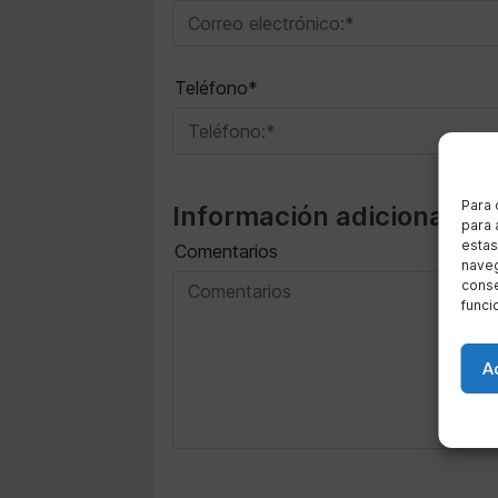
Teléfono*
Para 
Información adicional
para 
estas
Comentarios
naveg
conse
funci
A