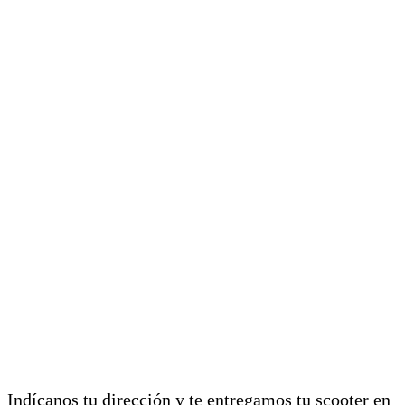
Entrega en domicilio y hotel
Indícanos tu dirección y te entregamos tu scooter en