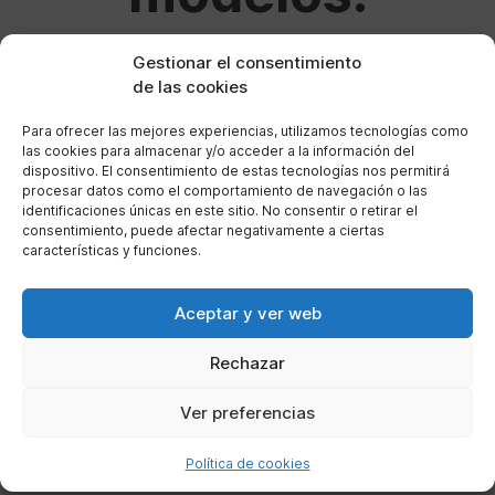
Gestionar el consentimiento
29 de noviembre de 2023
por
ade
de las cookies
Para ofrecer las mejores experiencias, utilizamos tecnologías como
En Mister Scooter ponemos a disposición de todos
las cookies para almacenar y/o acceder a la información del
dispositivo. El consentimiento de estas tecnologías nos permitirá
nuestros clientes varios modelos de motocicletas y
procesar datos como el comportamiento de navegación o las
scooters. Aunque lo cierto es que, en ocasiones, se
identificaciones únicas en este sitio. No consentir o retirar el
pueden confundir estos vehículos, sobre todo cuando a
consentimiento, puede afectar negativamente a ciertas
características y funciones.
todos se les da el nombre de motocicletas, o motos,
aunque algunas de ellas, con más propiedad deberían de
denominarse scooters.
Aceptar y ver web
Vamos a ver a continuación cuáles son esas
Rechazar
diferencias que existen entre las motocicletas y las
scooters
.
Ver preferencias
Si nos fijamos en su
diseño
, las motos y las
Política de cookies
scooters se pueden diferenciar fácilmente.