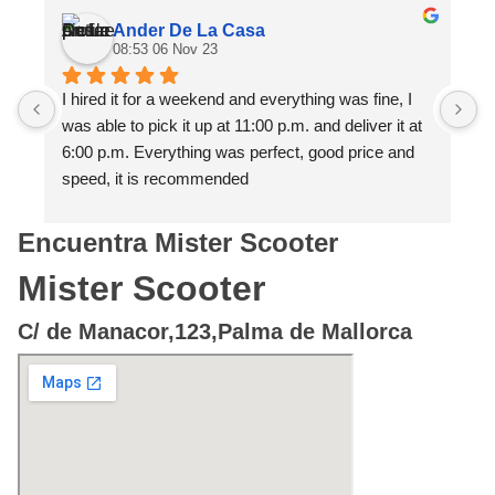
Ander De La Casa
08:53 06 Nov 23
I hired it for a weekend and everything was fine, I 
E
was able to pick it up at 11:00 p.m. and deliver it at 
r
6:00 p.m. Everything was perfect, good price and 
H
speed, it is recommended
e
f
h
Encuentra Mister Scooter
Mister Scooter
C/ de Manacor,123,Palma de Mallorca