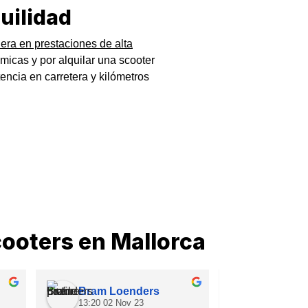
uilidad
era en prestaciones de alta
micas y por alquilar una scooter
encia en carretera y kilómetros
cooters en Mallorca
Bram Loenders
Matyas S
13:20 02 Nov 23
09:57 27 O