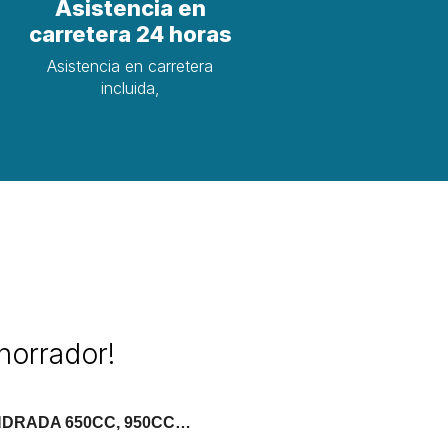
Asistencia en
carretera 24 horas
e
Asistencia en carretera
incluida,
horrador!
NDRADA 650CC, 950CC…