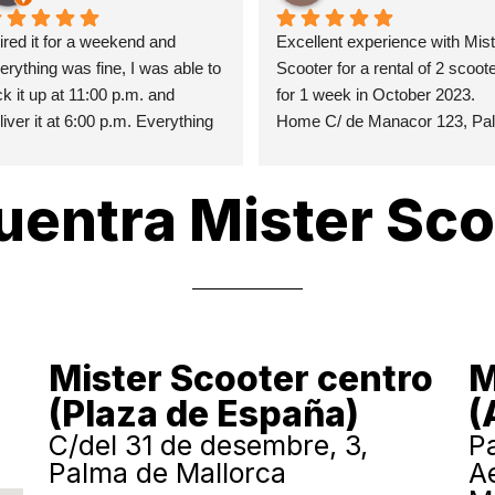
hired it for a weekend and 
Excellent experience with Mist
erything was fine, I was able to 
Scooter for a rental of 2 scoote
ck it up at 11:00 p.m. and 
for 1 week in October 2023. 
liver it at 6:00 p.m. Everything 
Home C/ de Manacor 123, Pal
s perfect, good price and 
in French (it's easier for 
eed, it is recommended
explanations and administrativ
uentra Mister Sco
formalities). Drop off at Palma 
airport. A success! I highly 
recommend this rental compa
Mister Scooter centro
M
(Plaza de España)
(
C/del 31 de desembre, 3,
Pa
Palma de Mallorca
A