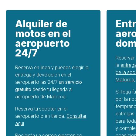
Alquiler de
Ent
motos en el
aer
aeropuerto
domi
24/7
Reservar 
la
entreg
Reserva en linea y puedes elegir la
de la sco
entrega y devolucion en el
Mallorca
aeropuerto las 24/7
un servicio
gratuito
desde tu llegada al
Si llega 
aeropuerto de Mallorca.
por la no
temprano
Reserva tu scooter en el
entregas 
aeropuerto o en tienda.
Consultar
para toda
aquí
y comple
Recibirán un correo electrónico
condicio