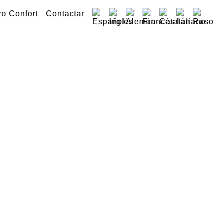
o Confort
Contactar
e motos
a
4h/7dias.