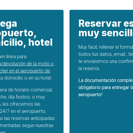
rega
Reservar e
opuerto,
muy sencil
cilio, hotel
Muy facil, rellenar el formu
todos tus datos, email , te
en línea para
te enviaremos una confir
a/devolución de la moto o
la reserva.
oter en el aeropuerto de
, a domicilio o en su hotel.
La documentación comple
obligatorio para entregar l
fuera de horario comercial,
aeropuerto!
che, día festivo, o muy
, les ofrecemos las
24/7 en el aeropuerto,
s las reservas anticipadas
mentadas según nuestras
nes.