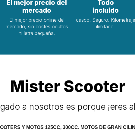
El mejor precio del
Todo
mercado
incluido
El mejor precio online del
casco. Seguro. Kilometraj
mercado, sin costes ocultos
ilimitado.
ni letra pequeña.
Mister Scooter
legado a nosotros es porque ¡eres a
OOTERS Y MOTOS 125CC, 300CC. MOTOS DE GRAN CILI