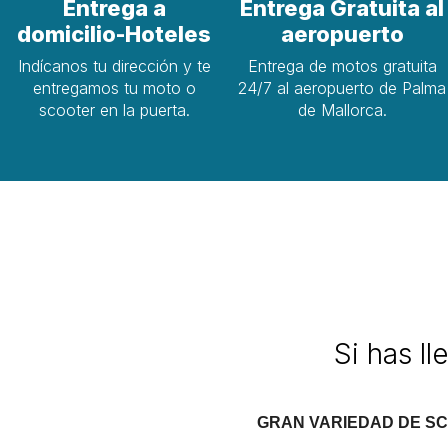
Entrega a
Entrega Gratuita al
domicilio-Hoteles
aeropuerto
Indícanos tu dirección y te
Entrega de motos gratuita
entregamos tu moto o
24/7 al aeropuerto de Palma
scooter en la puerta.
de Mallorca.
Si has l
GRAN VARIEDAD DE SC