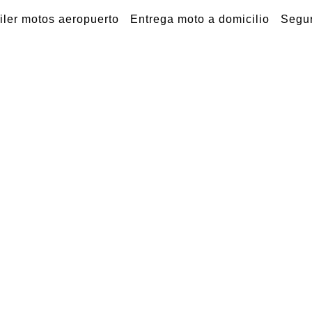
iler motos aeropuerto
Entrega moto a domicilio
Segur
Alquiler d
en Mallorc
Entrega scooters & motos 2
Aeropuerto