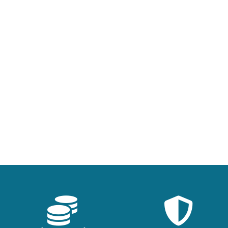
Hoteles
Domicilio
Puerto
125cc, 300cc,650cc…
Gran variedad de motos