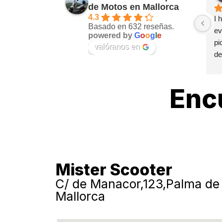
de Motos en Mallorca
4.3
I 
Basado en 632 reseñas.
ev
powered by
G
o
o
g
l
e
pi
valóranos en
de
wa
sp
Enc
Mister Scooter
C/ de Manacor,123,Palma de
Mallorca